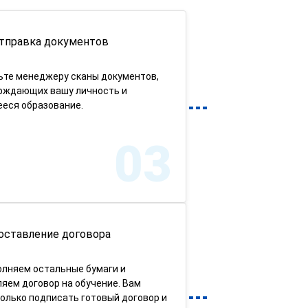
тправка документов
ьте менеджеру сканы документов,
рждающих вашу личность и
еся образование.
03
оставление договора
олняем остальные бумаги и
яем договор на обучение. Вам
олько подписать готовый договор и