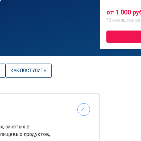
6
от 1 000 ру
*В месяц при ра
Ы
КАК ПОСТУПИТЬ
х, занятых в
 пищевых продуктов,