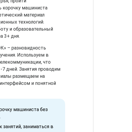
рья, пройти
ь корочку машиниста
етический материал
ионных технологий.
оту и образовательный
а 3+ дня.
ОК» – разновидность
учения. Используем в
телекоммуникации, что
-7 дней. Занятия проводим
риалы размещаем на
интерфейсом и понятной
орочку машиниста без
.
 занятий, заниматься в