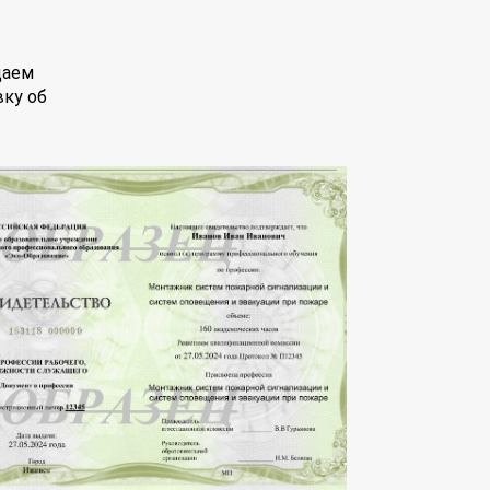
даем
вку об