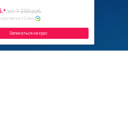
б.*
/
от 1 250 руб.
ссрочке на 12 мес.
Записаться на курс