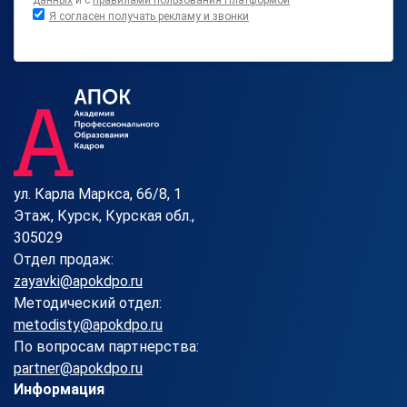
данных
и с
правилами пользования Платформой
Я согласен получать рекламу и звонки
ул. Карла Маркса, 66/8, 1
Этаж, Курск, Курская обл.,
305029
Отдел продаж:
zayavki@apokdpo.ru
Методический отдел:
metodisty@apokdpo.ru
По вопросам партнерства:
partner@apokdpo.ru
Информация