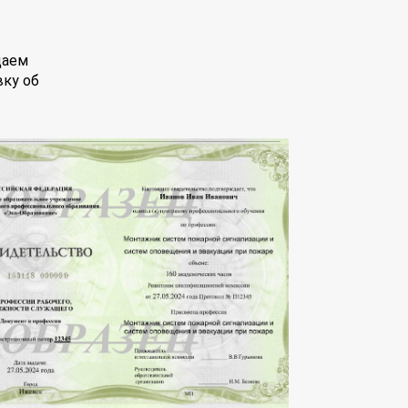
даем
вку об