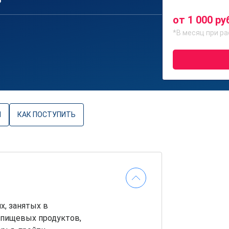
6
от 1 000 ру
*В месяц при ра
Ы
КАК ПОСТУПИТЬ
х, занятых в
 пищевых продуктов,