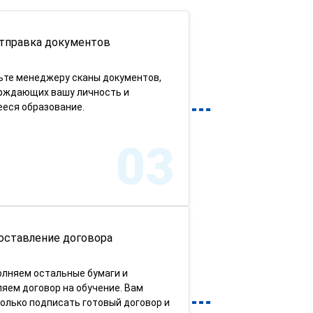
тправка документов
ьте менеджеру сканы документов,
рждающих вашу личность и
еся образование.
03
оставление договора
олняем остальные бумаги и
яем договор на обучение. Вам
олько подписать готовый договор и