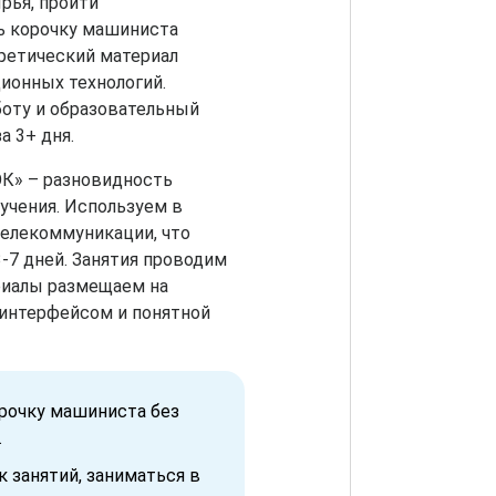
рья, пройти
ь корочку машиниста
ретический материал
ионных технологий.
оту и образовательный
а 3+ дня.
ОК» – разновидность
учения. Используем в
телекоммуникации, что
-7 дней. Занятия проводим
риалы размещаем на
интерфейсом и понятной
орочку машиниста без
.
 занятий, заниматься в