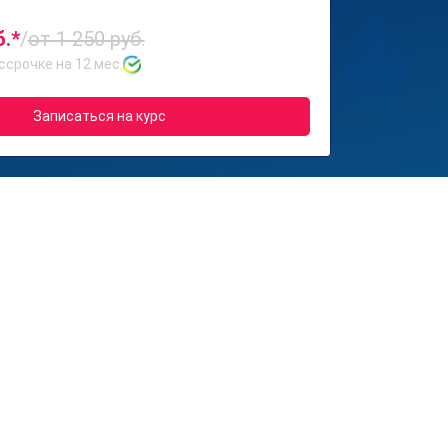
б.*
/
от 1 250 руб.
ссрочке на 12 мес.
Записаться на курс