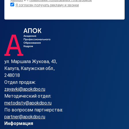
данных
и с
правилами пользования Платформой
Я согласен получать рекламу и звонки
ул. Маршала Жукова, 43,
Калуга, Калужская обл.,
248018
Отдел продаж:
zayavki@apokdpo.ru
Методический отдел:
metodisty@apokdpo.ru
По вопросам партнерства:
partner@apokdpo.ru
Информация