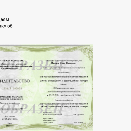
даем
вку об