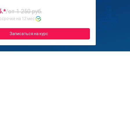
б.*
/
от 1 250 руб.
ссрочке на 12 мес.
Записаться на курс