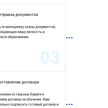
тправка документов
ьте менеджеру сканы документов,
рждающих вашу личность и
еся образование.
03
оставление договора
олняем остальные бумаги и
яем договор на обучение. Вам
олько подписать готовый договор и