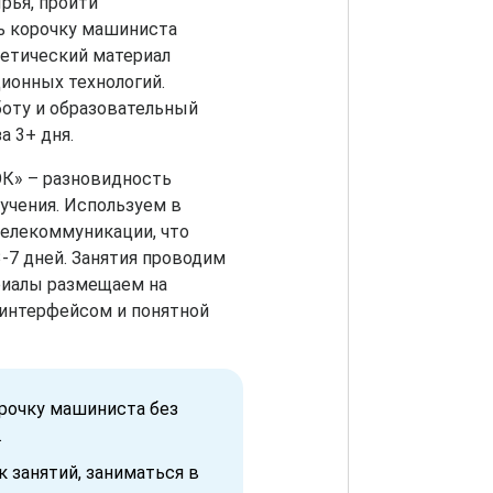
рья, пройти
ь корочку машиниста
ретический материал
ионных технологий.
оту и образовательный
а 3+ дня.
ОК» – разновидность
учения. Используем в
телекоммуникации, что
-7 дней. Занятия проводим
риалы размещаем на
интерфейсом и понятной
орочку машиниста без
.
 занятий, заниматься в