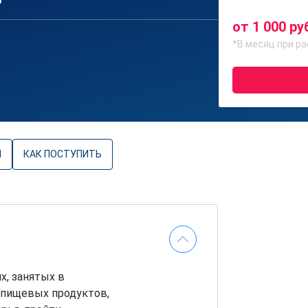
6
от 1 000 ру
*В месяц при ра
Ы
КАК ПОСТУПИТЬ
х, занятых в
 пищевых продуктов,