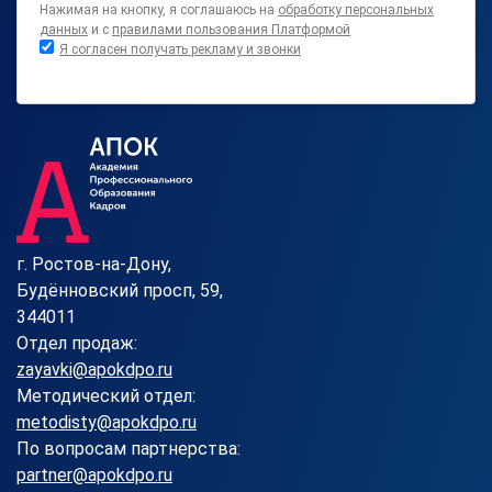
Нажимая на кнопку, я соглашаюсь на
обработку персональных
данных
и с
правилами пользования Платформой
Я согласен получать рекламу и звонки
г. Ростов-на-Дону,
Будённовский просп, 59,
344011
Отдел продаж:
zayavki@apokdpo.ru
Методический отдел:
metodisty@apokdpo.ru
По вопросам партнерства:
partner@apokdpo.ru