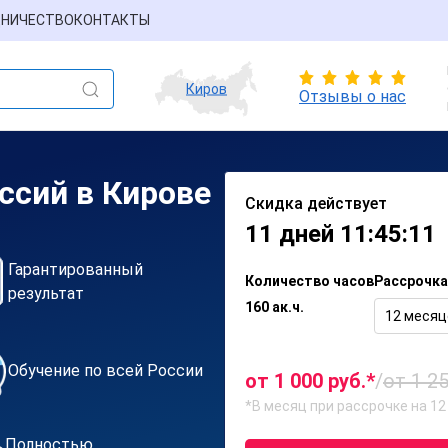
НИЧЕСТВО
КОНТАКТЫ
Киров
Отзывы о нас
ссий в Кирове
Скидка действует
11 дней 11:45:11
Гарантированный
Количество часов
Рассрочка
результат
160 ак.ч.
12 месяц
Обучение по всей России
от 1 000 руб.*
/
от 1 25
*В месяц при рассрочке на 12
Полностью