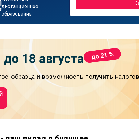
З
дистанционное
образование
до 21 %
и
до 18 августа
ос. образца и возможность получить налого
Й
- ваш вклад в будущее