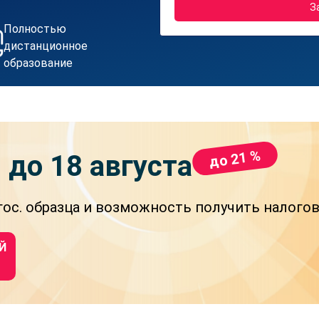
З
Полностью
дистанционное
образование
до 21 %
и
до 18 августа
ос. образца и возможность получить налого
Й