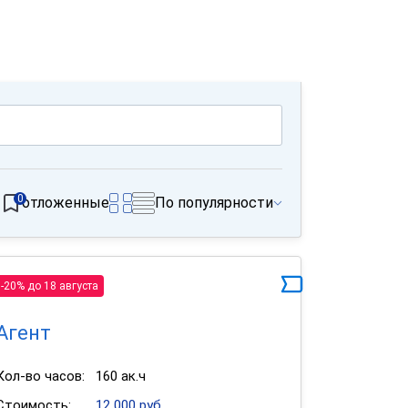
0
отложенные
По популярности
-20% до 18 августа
Агент
Кол-во часов:
160 ак.ч
Стоимость:
12 000 руб.